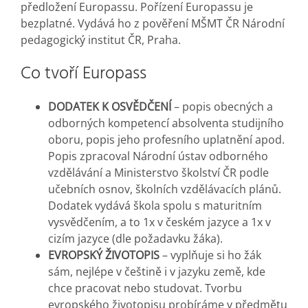
předložení Europassu. Pořízení Europassu je
bezplatné. Vydává ho z pověření MŠMT ČR Národní
pedagogický institut ČR, Praha.
Co tvoří Europass
DODATEK K OSVĚDČENÍ
– popis obecných a
odborných kompetencí absolventa studijního
oboru, popis jeho profesního uplatnění apod.
Popis zpracoval Národní ústav odborného
vzdělávání a Ministerstvo školství ČR podle
učebních osnov, školních vzdělávacích plánů.
Dodatek vydává škola spolu s maturitním
vysvědčením, a to 1x v českém jazyce a 1x v
cizím jazyce (dle požadavku žáka).
EVROPSKÝ ŽIVOTOPIS
– vyplňuje si ho žák
sám, nejlépe v češtině i v jazyku země, kde
chce pracovat nebo studovat. Tvorbu
evropského životopisu probíráme v předmětu