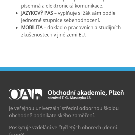
písemná a elektronická komunikace.
JAZYKOVÝ PAS
– vyplňuje si žák sám podle
jednotné stupnice sebehodnocení.
MOBILITA
– doklad o pracovních a studijních
zkušenostech v jiné zemi EU.
je veřejnou univerzální střední odbornou školou
obchodně podnikatelského zaměření.
Poskytuje vzdělání ve čtyřletých oborech (denní
formě):