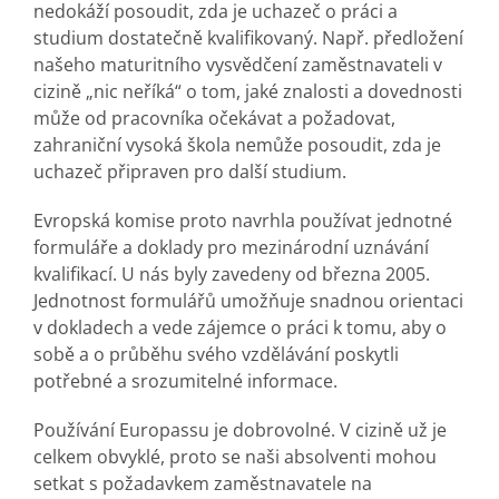
nedokáží posoudit, zda je uchazeč o práci a
studium dostatečně kvalifikovaný. Např. předložení
našeho maturitního vysvědčení zaměstnavateli v
cizině „nic neříká“ o tom, jaké znalosti a dovednosti
může od pracovníka očekávat a požadovat,
zahraniční vysoká škola nemůže posoudit, zda je
uchazeč připraven pro další studium.
Evropská komise proto navrhla používat jednotné
formuláře a doklady pro mezinárodní uznávání
kvalifikací. U nás byly zavedeny od března 2005.
Jednotnost formulářů umožňuje snadnou orientaci
v dokladech a vede zájemce o práci k tomu, aby o
sobě a o průběhu svého vzdělávání poskytli
potřebné a srozumitelné informace.
Používání Europassu je dobrovolné. V cizině už je
celkem obvyklé, proto se naši absolventi mohou
setkat s požadavkem zaměstnavatele na