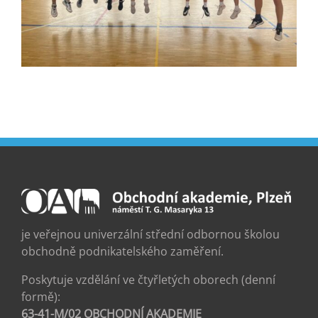
je veřejnou univerzální střední odbornou školou
obchodně podnikatelského zaměření.
Poskytuje vzdělání ve čtyřletých oborech (denní
formě):
63-41-M/02 OBCHODNÍ AKADEMIE