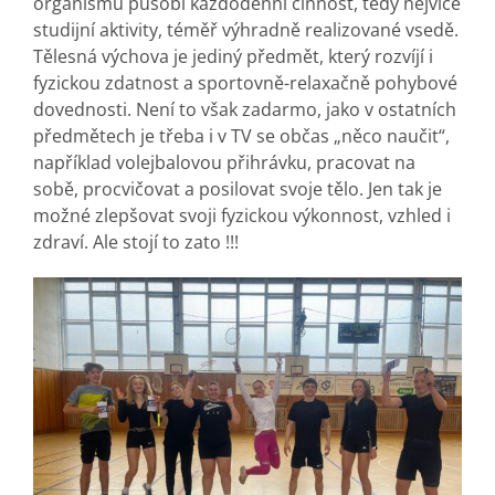
organismu působí každodenní činnost, tedy nejvíce
studijní aktivity, téměř výhradně realizované vsedě.
Tělesná výchova je jediný předmět, který rozvíjí i
fyzickou zdatnost a sportovně-relaxačně pohybové
dovednosti. Není to však zadarmo, jako v ostatních
předmětech je třeba i v TV se občas „něco naučit“,
například volejbalovou přihrávku, pracovat na
sobě, procvičovat a posilovat svoje tělo. Jen tak je
možné zlepšovat svoji fyzickou výkonnost, vzhled i
zdraví. Ale stojí to zato !!!