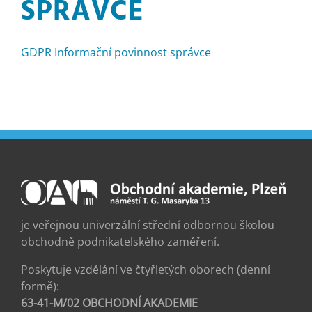
SPRÁVCE
GDPR Informační povinnost správce
je veřejnou univerzální střední odbornou školou
obchodně podnikatelského zaměření.
Poskytuje vzdělání ve čtyřletých oborech (denní
formě):
63-41-M/02 OBCHODNÍ AKADEMIE