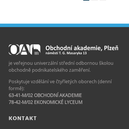
je veřejnou univerzální střední odbornou školou
obchodně podnikatelského zaměření.
Poskytuje vzdělání ve čtyřletých oborech (denní
formě):
63-41-M/02 OBCHODNÍ AKADEMIE
78-42-M/02 EKONOMICKÉ LYCEUM
KONTAKT