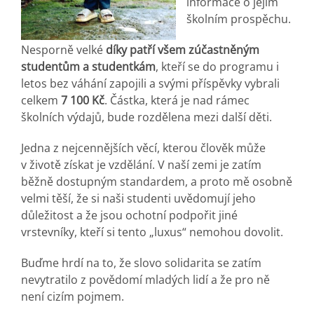
informace o jejím
školním prospěchu.
Nesporně velké
díky patří všem zúčastněným
studentům a studentkám
, kteří se do programu i
letos bez váhání zapojili a svými příspěvky vybrali
celkem
7 100 Kč
. Částka, která je nad rámec
školních výdajů, bude rozdělena mezi další děti.
Jedna z nejcennějších věcí, kterou člověk může
v životě získat je vzdělání. V naší zemi je zatím
běžně dostupným standardem, a proto mě osobně
velmi těší, že si naši studenti uvědomují jeho
důležitost a že jsou ochotní podpořit jiné
vrstevníky, kteří si tento „luxus“ nemohou dovolit.
Buďme hrdí na to, že slovo solidarita se zatím
nevytratilo z povědomí mladých lidí a že pro ně
není cizím pojmem.