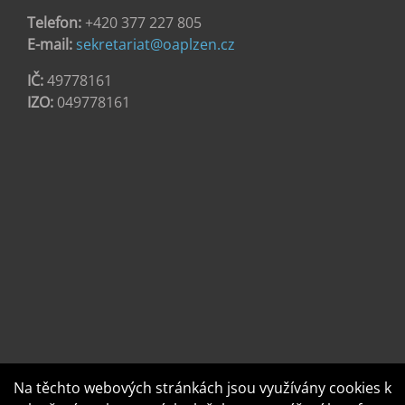
Telefon:
+420 377 227 805
E-mail:
sekretariat@oaplzen.cz
IČ:
49778161
IZO:
049778161
Na těchto webových stránkách jsou využívány cookies k