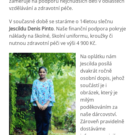
zaměřuje na podporu nejchudších dětí v oblastech
vzdělávání a zdravotní péče.
V současné době se staráme o 14letou slečnu
Jescildu Denis Pinto
. Naše finanční podpora pokryje
náklady na školné, školní uniformu, kroužky či
nutnou zdravotní péči ve výši 4 900 Kč.
Na oplátku nám
Jescilda posílá
dvakrát ročně
osobní dopis, jehož
součástí je i
obrázek, který je
milým
poděkováním za
naše dárcovství.
Zároveň pravidelně
dostáváme