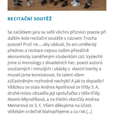
RECITAČNÍ SOUTĚŽ
Se začátkem jara se sešli všichni příznivci poezie při
dalším kole recitační soutěže s názvem Trocha
poezie? Proč ne…, aby ukázali, že ani umělecký
přednes a recitace nejsou našim převážně
ekonomicky zaměřeným studentům cizí. Vyslechli
jsme si monology z divadelních her, poezii autorů
současných i minulých i ukázky z vlastní tvorby a
museli jsme konstatovat, že talent všem
zúčastněným rozhodně nechybí! A jak to dopadlo?
Vítězkou se stala Andrea Apolínová ze třídy 3. A,
druhé místo obsadila její spolužačka z téže třídy,
Noemi Mlynaříková, a na třetím skončila Andrea
Meinerová ze 3. C. Všem děkujeme na účast,
vítězkám srdečně blahopřejeme a za rok [...]