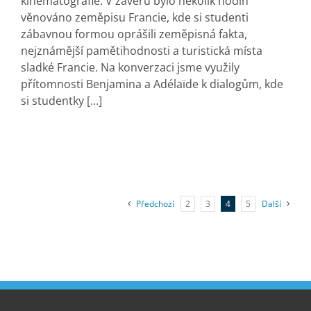
kinematografie. V závěru bylo několik hodin
věnováno zeměpisu Francie, kde si studenti
zábavnou formou oprášili zeměpisná fakta,
nejznámější pamětihodnosti a turistická místa
sladké Francie. Na konverzaci jsme využily
přítomnosti Benjamina a Adélaïde k dialogům, kde
si studentky [...]
Předchozí
2
3
4
5
Další