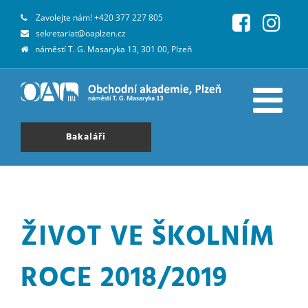
Zavolejte nám!
+420 377 227 805
sekretariat@oaplzen.cz
náměstí T. G. Masaryka 13, 301 00, Plzeň
Bakaláři
ŽIVOT VE ŠKOLNÍM
ROCE 2018/2019