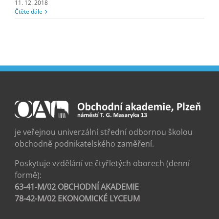
11. 12. 2018
Čtěte dále
je veřejnou univerzální střední odbornou školou
obchodně podnikatelského zaměření.
Poskytuje vzdělání ve čtyřletých oborech (denní
formě):
63-41-M/02 OBCHODNÍ AKADEMIE
78-42-M/02 EKONOMICKÉ LYCEUM