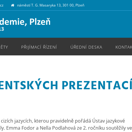
.cz
náměstí T. G. Masaryka 13, 301 00, Plzeň
ĚTY
PŘIJÍMACÍ ŘÍZENÍ
ÚŘEDNÍ DESKA
KONTA
NTSKÝCH PREZENTACÍ 
cizích jazycích, kterou pravidelně pořádá Ústav jazykové
oly. Emma Fodor a Nella Podlahová ze 2. ročníku soutěžily ve