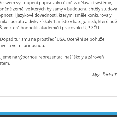
 Ve svém vystoupení popisovaly různé vzdělávací systémy,
sněné země, ve kterých by samy v budoucnu chtěly studova
pnosti i jazykové dovednosti, kterými směle konkurovaly
la i porota a dívky získaly 1. místo v kategorii SŠ, které uděl
VŠ, ve které hodnotili akademičtí pracovníci UJP ZČU.
a Dopad turismu na prostředí USA. Ocenění se bohužel
tivní a velmi přínosnou.
ujeme na výbornou reprezentaci naší školy a zároveň
stem.
Mgr. Šárka T