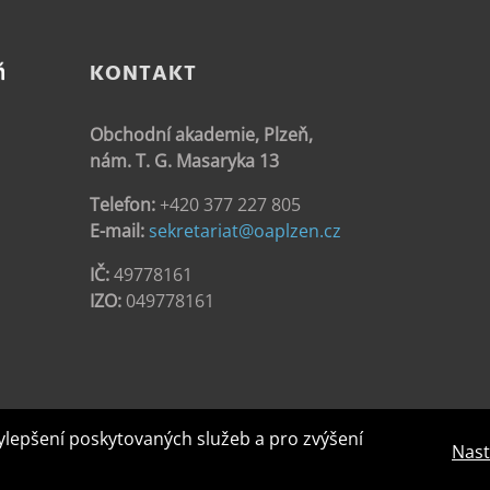
KONTAKT
Obchodní akademie, Plzeň,
nám. T. G. Masaryka 13
Telefon:
+420 377 227 805
E-mail:
sekretariat@oaplzen.cz
IČ:
49778161
IZO:
049778161
ylepšení poskytovaných služeb a pro zvýšení
Nast
ht - Obchodní akademie | Vytvořila digitální agentura
4WORKS Solutions
|
GD