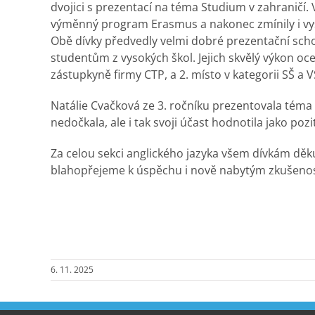
dvojici s prezentací na téma Studium v zahraničí.
výměnný program Erasmus a nakonec zmínily i vy
Obě dívky předvedly velmi dobré prezentační scho
studentům z vysokých škol. Jejich skvělý výkon oceni
zástupkyně firmy CTP, a 2. místo v kategorii SŠ a 
Natálie Cvačková ze 3. ročníku prezentovala tém
nedočkala, ale i tak svoji účast hodnotila jako pozi
Za celou sekci anglického jazyka všem dívkám děk
blahopřejeme k úspěchu i nově nabytým zkušeno
6. 11. 2025