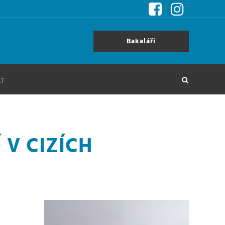
Bakaláři
KT
V CIZÍCH