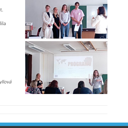
t.
ila
yllová