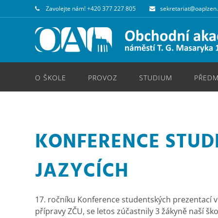
Zavolejte nám!
+420 377 227 805
sekretariat@oaplzen
O ŠKOLE
PROVOZ
STUDIUM
PŘEDM
KONFERENCE STUDE
JAZYCÍCH
.
17. ročníku Konference studentských prezentací v 
přípravy ZČU, se letos zúčastnily 3 žákyně naší šk