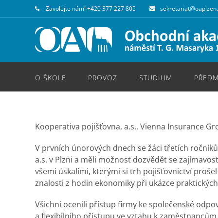
Zavolejte nám!
+420 377 227 805
sekretariat@oaplzen
O ŠKOLE
PROVOZ
STUDIUM
PŘEDM
Kooperativa pojišťovna, a.s., Vienna Insurance Gr
V prvních únorových dnech se žáci třetích ročníků
a.s. v Plzni a měli možnost dozvědět se zajímavos
všemi úskalími, kterými si trh pojišťovnictví proš
znalosti z hodin ekonomiky při ukázce praktických 
Všichni ocenili přístup firmy ke společenské odpo
a flexibilního přístupu ve vztahu k zaměstnancům 