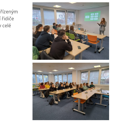
pořízeným
 řidiče
v celé