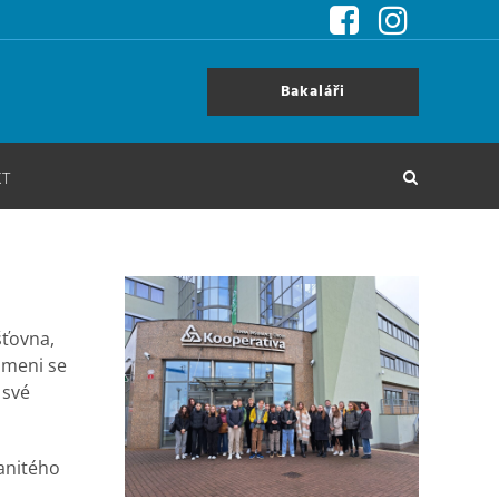
Bakaláři
KT
šťovna,
ámeni se
 své
manitého