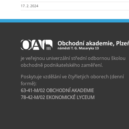
17. 2. 2024
je veřejnou univerzální střední odbornou školou
obchodně podnikatelského zaměření.
Poskytuje vzdělání ve čtyřletých oborech (denní
formě):
63-41-M/02 OBCHODNÍ AKADEMIE
78-42-M/02 EKONOMICKÉ LYCEUM