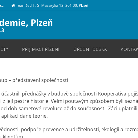
.cz
náměstí T. G. Masaryka 13, 301 00, Plzeň
ĚTY
PŘIJÍMACÍ ŘÍZENÍ
ÚŘEDNÍ DESKA
KONTA
oup – představení společnosti
 účastnili přednášky v budově společnosti Kooperativa poji
ti z její pestré historie. Velmi poutavým způsobem byli sezn
el od dob sametové revoluce až do současnosti. Žáci uplatnili
aplikací dané teorie.
vědnosti, podpoře prevence a udržitelnosti, ekologii a roz
i klientům.